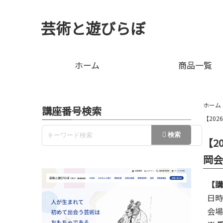
芸術と遊びらぼ
ホーム
商品一覧
ホーム
講座番号検索
【20
【2
岡会
【講
日時
会場