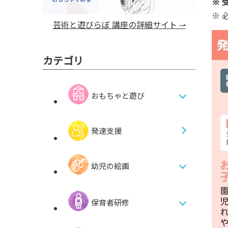
※ 
※ 
芸術と遊びらぼ 講座の詳細サイト ⇀
カテゴリ
おもちゃと遊び
発達支援
幼児の絵画
保育者研修