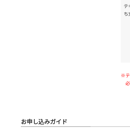
テ
ち
※テ
必
お申し込みガイド